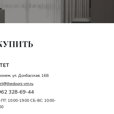
 КУПИТЬ
TET
онеж, ул. Донбасская, 16В
et@thedoors-vrn.ru
962 328-69-44
ПТ: 10:00-19:00 СБ-ВС: 10:00-
00