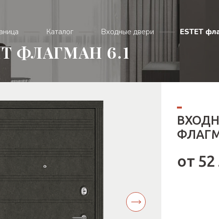
раница
Каталог
Входные двери
ESTET фла
T ФЛАГМАН 6.1
ВХОДН
ФЛАГМ
от 52