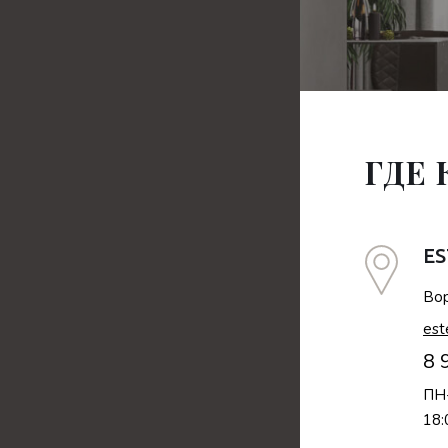
ГДЕ
ES
Вор
est
8 
ПН-
18: