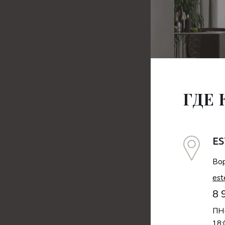
ГДЕ
ES
Вор
est
8 
ПН-
18: