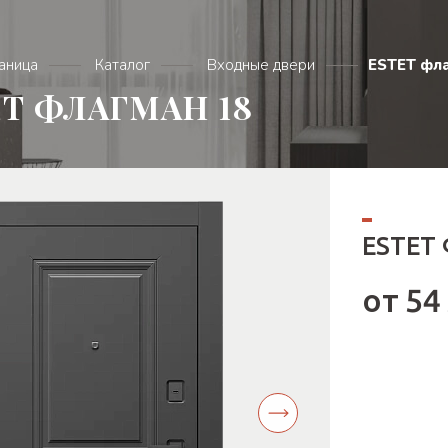
раница
Каталог
Входные двери
ESTET фла
ET ФЛАГМАН 18
ESTET
от 54