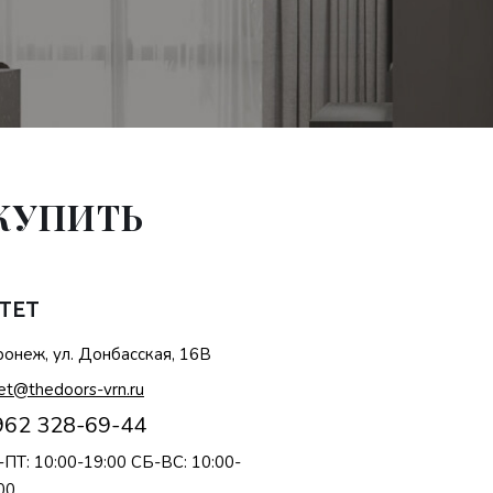
 КУПИТЬ
TET
онеж, ул. Донбасская, 16В
et@thedoors-vrn.ru
962 328-69-44
ПТ: 10:00-19:00 СБ-ВС: 10:00-
00