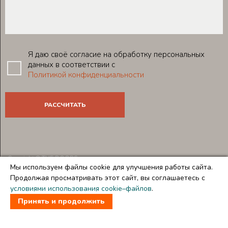
Я даю своё согласие на обработку персональных
данных в соответствии с
Политикой конфиденциальности
Copyright © THE DOORS
Мы используем файлы cookie для улучшения работы сайта.
Создание и продвижение сайтов
Team-B
Продолжая просматривать этот сайт, вы соглашаетесь с
Правила использования сайта
условиями использования cookie–файлов
.
Политика в отношении обработки персональных данных
Принять и продолжить