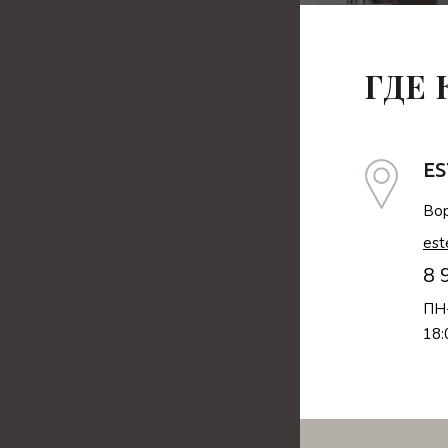
ГДЕ
ES
Вор
est
8 
ПН-
18: