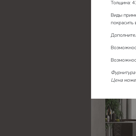
Толщина: 4
Виды приме
покрасить 
Дополните
Возможност
Возможност
Фурнитура 
Цена может