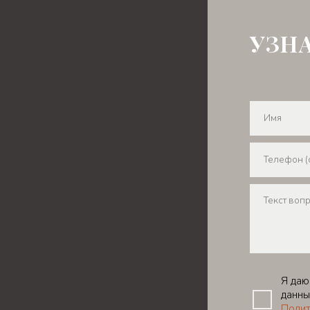
УЗН
Я даю
данны
Полит