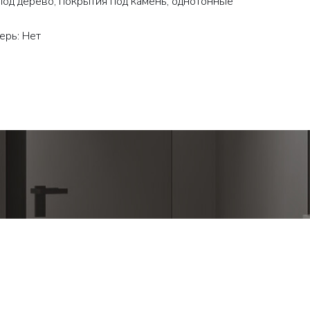
под дерево, покрытия под камень, однотонные
ерь: Нет