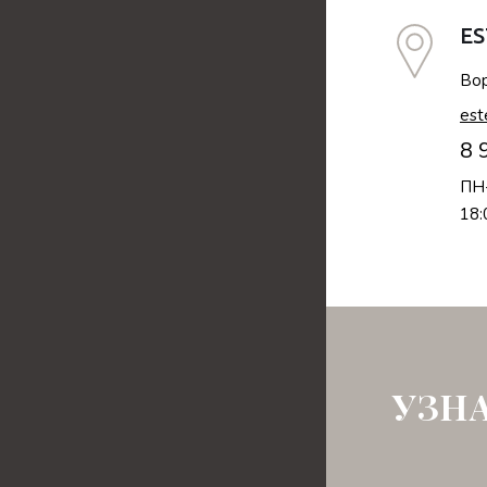
ES
Вор
est
8 
ПН-
18:
УЗН