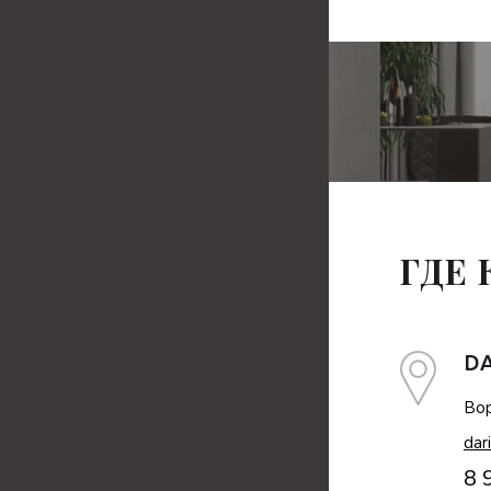
ГДЕ
D
Вор
dar
8 