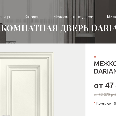
раница
Каталог
Межкомнатные двери
Меж
КОМНАТНАЯ ДВЕРЬ DARI
МЕЖКО
DARIA
от 47
от 52 678 ру
*
Комплект (П