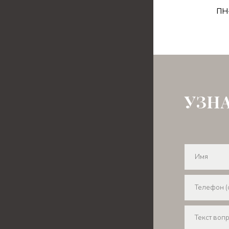
ПН-
УЗН