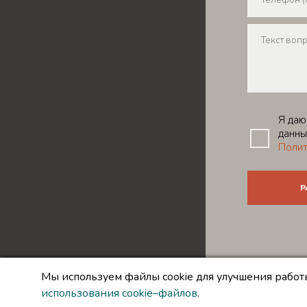
Я даю
данны
Полит
Copyright © 
Мы используем файлы cookie для улучшения работы
Создание и п
использования cookie–файлов
.